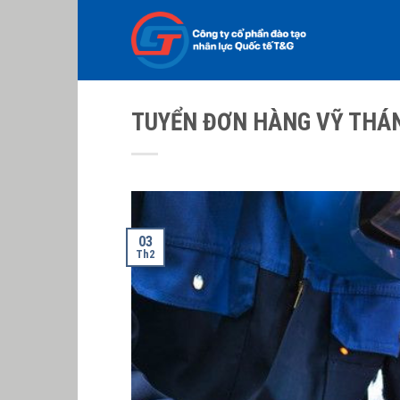
Skip
to
content
TUYỂN ĐƠN HÀNG VỸ THÁ
03
Th2