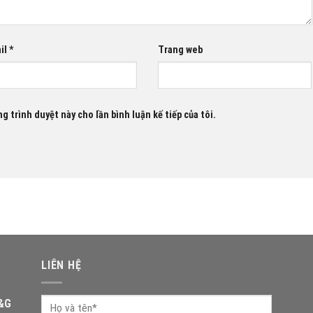
il
*
Trang web
g trình duyệt này cho lần bình luận kế tiếp của tôi.
LIÊN HỆ
T&G