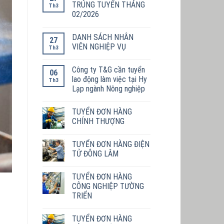
TRÚNG TUYỂN THÁNG
Th3
02/2026
DANH SÁCH NHÂN
27
VIÊN NGHIỆP VỤ
Th3
Công ty T&G cần tuyển
06
lao động làm việc tại Hy
Th3
Lạp ngành Nông nghiệp
TUYỂN ĐƠN HÀNG
CHÍNH THƯỢNG
TUYỂN ĐƠN HÀNG ĐIỆN
TỬ ĐÔNG LÂM
TUYỂN ĐƠN HÀNG
CÔNG NGHIỆP TƯỜNG
TRIỂN
TUYỂN ĐƠN HÀNG