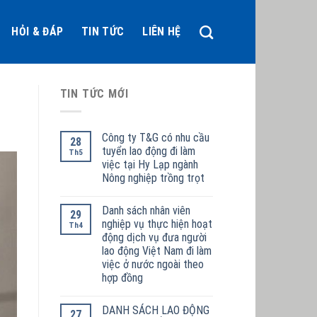
HỎI & ĐÁP
TIN TỨC
LIÊN HỆ
TIN TỨC MỚI
Công ty T&G có nhu cầu
28
tuyển lao động đi làm
Th5
việc tại Hy Lạp ngành
Nông nghiệp trồng trọt
Danh sách nhân viên
29
nghiệp vụ thực hiện hoạt
Th4
động dịch vụ đưa người
lao động Việt Nam đi làm
việc ở nước ngoài theo
hợp đồng
DANH SÁCH LAO ĐỘNG
27