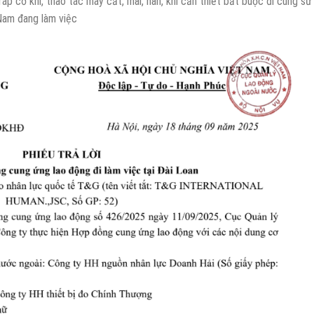
 ráp cơ khí, thao tác máy cắt, mài, hàn, khi cần thiết bắt buộc đi cùng sư
 Nam đang làm việc