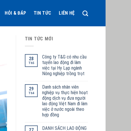
HỎI & ĐÁP
TIN TỨC
LIÊN HỆ
TIN TỨC MỚI
Công ty T&G có nhu cầu
28
tuyển lao động đi làm
Th5
việc tại Hy Lạp ngành
Nông nghiệp trồng trọt
Danh sách nhân viên
29
nghiệp vụ thực hiện hoạt
Th4
động dịch vụ đưa người
lao động Việt Nam đi làm
việc ở nước ngoài theo
hợp đồng
DANH SÁCH LAO ĐỘNG
27