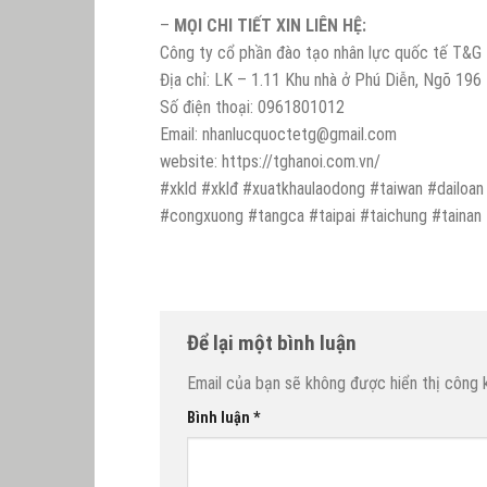
–
MỌI CHI TIẾT XIN LIÊN HỆ:
Công ty cổ phần đào tạo nhân lực quốc tế T&G
Địa chỉ: LK – 1.11 Khu nhà ở Phú Diễn, Ngõ 19
Số điện thoại: 0961801012
Email: nhanlucquoctetg@gmail.com
website: https://tghanoi.com.vn/
#xkld #xklđ #xuatkhaulaodong #taiwan #dailoan 
#congxuong #tangca #taipai #taichung #tainan
Để lại một bình luận
Email của bạn sẽ không được hiển thị công k
Bình luận
*