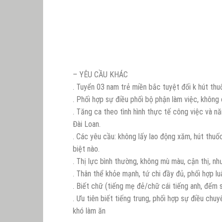
– YÊU CẦU KHÁC
. Tuyển 03 nam trẻ miền bắc tuyệt đối k hút thu
. Phối hợp sự điều phối bộ phận làm việc, không 
. Tăng ca theo tình hình thực tế công việc và n
Đài Loan.
. Các yêu cầu: không lấy lao động xăm, hút thu
biệt nào.
. Thị lực bình thường, không mù màu, cận thị, nh
. Thân thể khỏe mạnh, tứ chi đầy đủ, phối hợp lu
. Biết chữ (tiếng mẹ đẻ/chữ cái tiếng anh, đếm 
. Ưu tiên biết tiếng trung, phối hợp sự điều chu
khó làm ăn