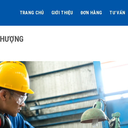
TRANG CHỦ
GIỚI THIỆU
ĐƠN HÀNG
TƯ VẤN
THƯỢNG