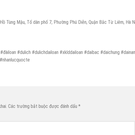
6 Hồ Tùng Mậu, Tổ dân phố 7, Phường Phú Diễn, Quận Bắc Từ Liêm, Hà N
#đàiloan #dulich #dulichdailoan #xklddailoan #daibac #daichung #daina
 #nhanlucquocte
hai.
Các trường bắt buộc được đánh dấu
*