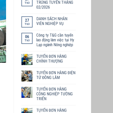
TRÚNG TUYỂN THÁNG
Th3
02/2026
DANH SÁCH NHÂN
27
VIÊN NGHIỆP VỤ
Th3
Công ty T&G cần tuyển
06
lao động làm việc tại Hy
Th3
Lạp ngành Nông nghiệp
TUYỂN ĐƠN HÀNG
CHÍNH THƯỢNG
TUYỂN ĐƠN HÀNG ĐIỆN
TỬ ĐÔNG LÂM
TUYỂN ĐƠN HÀNG
CÔNG NGHIỆP TƯỜNG
TRIỂN
TUYỂN ĐƠN HÀNG