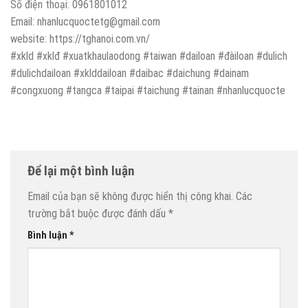
Số điện thoại: 0961801012
Email: nhanlucquoctetg@gmail.com
website: https://tghanoi.com.vn/
#xkld #xklđ #xuatkhaulaodong #taiwan #dailoan #đàiloan #dulich
#dulichdailoan #xklddailoan #daibac #daichung #dainam
#congxuong #tangca #taipai #taichung #tainan #nhanlucquocte
Để lại một bình luận
Email của bạn sẽ không được hiển thị công khai.
Các
trường bắt buộc được đánh dấu
*
Bình luận
*