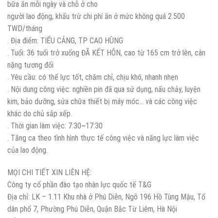
bữa ăn mỗi ngày và chỗ ở cho
người lao động, khấu trừ chi phí ăn ở mức không quá 2.500
TWD/tháng
. Địa điểm: TIỂU CẢNG, TP CAO HÙNG
. Tuổi: 36 tuổi trở xuống ĐÃ KẾT HÔN, cao từ 165 cm trở lên, cân
nặng tương đối
. Yêu cầu: có thể lực tốt, chăm chỉ, chịu khó, nhanh nhẹn
. Nội dung công việc: nghiền pin đã qua sử dụng, nấu chảy, luyện
kim, bảo dưỡng, sửa chữa thiết bị máy móc… và các công việc
khác do chủ sắp xếp.
. Thời gian làm việc: 7:30~17:30
. Tăng ca theo tình hình thực tế công việc và năng lực làm việc
của lao động.
MỌI CHI TIẾT XIN LIÊN HỆ:
Công ty cổ phần đào tạo nhân lực quốc tế T&G
Địa chỉ: LK – 1.11 Khu nhà ở Phú Diễn, Ngõ 196 Hồ Tùng Mậu, Tổ
dân phố 7, Phường Phú Diễn, Quận Bắc Từ Liêm, Hà Nội