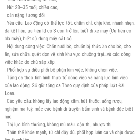
. Nữ: 28~35 tuổi, chiều cao,
. cân nặng tương đối.
. Yêu cầu: Lao động có thể lực tốt, chăm chỉ, chịu khó, nhanh nhẹn,
đã kết hôn, ưu tiên lđ có 3 con trở lên, biết đi xe máy (Ưu tiên có
blx máy), biết sử dụng máy cắt cỏ.
. Nội dung công việc: Chăn nuôi bò, chuẩn bị thức ăn cho bò, cho
ăn, sửa chữa, quét dọn vệ sinh khu vực chuồng trại…và các công
việc khác do chủ sắp xếp.
. Phối hợp sự điều phối bộ phận làm việc, không chọn việc.
. Tăng ca theo tình hình thực tế công việc và năng lực làm việc
của lao động. Số giờ tăng ca Theo quy định của pháp luật Đài
Loan.
. Các yêu cầu: không lấy lao động xăm, hút thuốc, uống rượu,
nghiệm ma tuý, mắc các bệnh di truyền bẩm sinh và bệnh đặc biệt
nào.
. Thị lực bình thường, không mù màu, cận thị, nhược thị
. Thân thể khỏe mạnh, tứ chi đầy đủ, phối hợp luân ca và chịu được