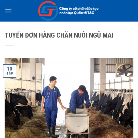
Skip
to
content
TUYỂN ĐƠN HÀNG CHĂN NUÔI NGŨ MAI
10
Th9