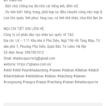
âm thanh lớn.
. Biết chữ (tiếng mẹ đẻ/chữ cái tiếng anh, đếm số)
. Ưu tiên biết tiếng trung, phối hợp sự điều chuyển công việc hợp lý
của chủ quản, tính phục tùng cao, cá tính nhã nhặn, chịu khó làm ăn
MỌI CHI TIẾT XIN LIÊN HỆ:
Công ty cổ phần đào tạo nhân lực quốc tế T&G
Địa chỉ: LK – 1.11 Khu nhà ở Phú Diễn, Ngõ 196 Hồ Tùng Mậu, Tổ
dân phố 7, Phường Phú Diễn, Quận Bắc Từ Liêm, Hà Nội
Số điện thoại: 0961801012
Email: nhanlucquoctetg@gmail.com
website: https://tghanoi.com.vn/
#xkld #xklđ #xuatkhaulaodong #taiwan #dailoan #đàiloan #dulich
#dulichdailoan #xklddailoan #daibac #daichung #dainam
#congxuong #tangca #taipai #taichung #tainan #nhanlucquocte